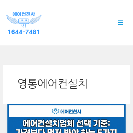
콘
텐
츠
로
건
너
뛰
기
영통에어컨설치