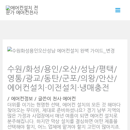
콘
텐
츠
로
건
너
뛰
기
수원/화성/용인/오산/성남/평택/
영통/광교/동탄/군포/의왕/안산/
에어컨설치·이전설치·냉매충전
/
에어컨정보
/ 글쓴이
천사 에어컨
더위를 이기는 현명한 선택, 에어컨 설치의 모든 것 해마다
찾아오는 무더위, 제대로 준비하셨나요? 경기 남부 지역의
많은 가정과 사업장에서 매년 여름이 되면 에어컨 설치로
분주해집니다. 하지만 막상 설치를 결심하면 어떤 제품을
선택해야 할지, 어느 업체에 맡겨야 할지 고민이 많아지죠.