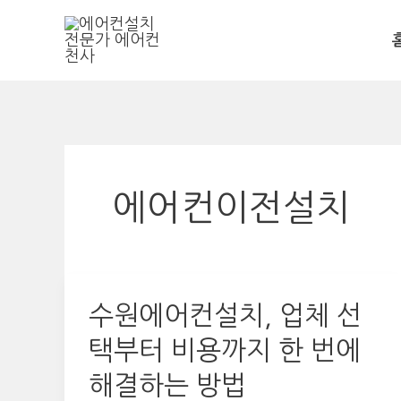
콘
텐
츠
로
건
너
뛰
에어컨이전설치
기
수원에어컨설치, 업체 선
택부터 비용까지 한 번에
해결하는 방법