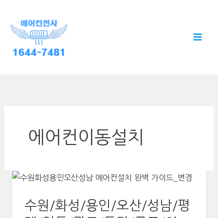
콘
텐
츠
로
건
너
뛰
기
에어컨이동설치
수원/화성/용인/오산/성남/평