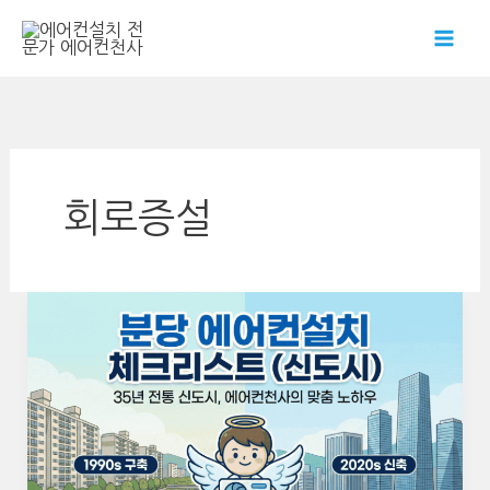
콘
텐
츠
로
건
너
뛰
회로증설
기