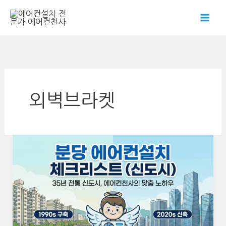
콘
텐
츠
로
건
너
뛰
외벽브라켓
기