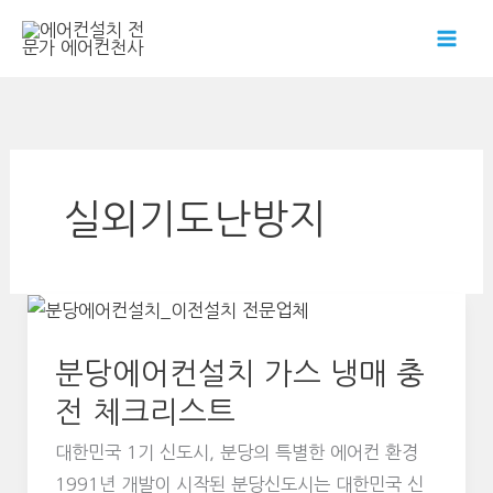
콘
텐
츠
로
건
너
뛰
실외기도난방지
기
분당에어컨설치 가스 냉매 충
전 체크리스트
대한민국 1기 신도시, 분당의 특별한 에어컨 환경
1991년 개발이 시작된 분당신도시는 대한민국 신