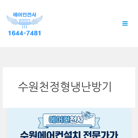
콘
텐
츠
로
건
너
뛰
기
수원천정형냉난방기