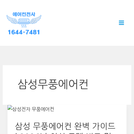
콘
텐
츠
로
건
너
뛰
기
삼성무풍에어컨
삼성 무풍에어컨 완벽 가이드