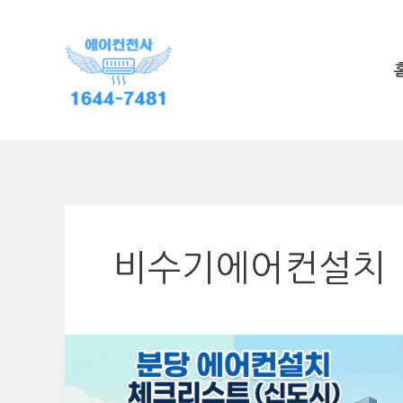
콘
텐
츠
로
건
너
뛰
기
비수기에어컨설치