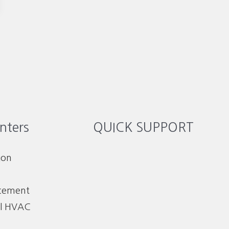
nters
QUICK SUPPORT
ion
acement
l HVAC