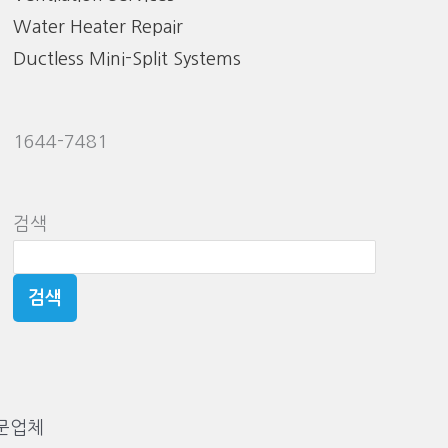
Water Heater Repair
Ductless Mini-Split Systems
1644-7481
검색
검색
전문업체