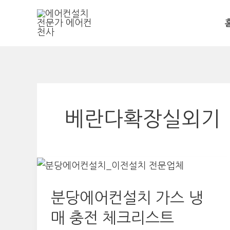
콘
텐
츠
로
건
너
뛰
베란다확장실외기
기
분당에어컨설치 가스 냉
매 충전 체크리스트