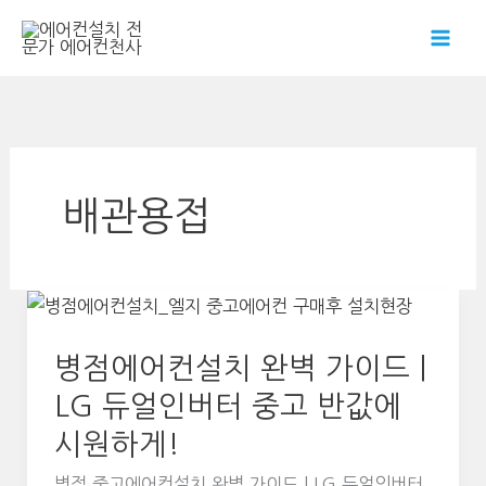
콘
텐
츠
로
건
너
뛰
배관용접
기
병점에어컨설치 완벽 가이드 |
LG 듀얼인버터 중고 반값에
시원하게!
병점 중고에어컨설치 완벽 가이드 | LG 듀얼인버터